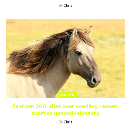
By
Chris
PAARDEN
Paarden 360: alles over voeding, rassen,
sport en gezondheidszorg
By
Chris