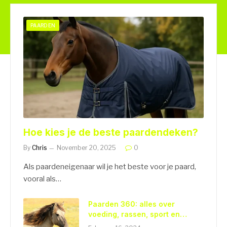
PAARDEN
Hoe kies je de beste paardendeken?
By
Chris
November 20, 2025
0
Als paardeneigenaar wil je het beste voor je paard,
vooral als…
Paarden 360: alles over
voeding, rassen, sport en
gezondheidszorg