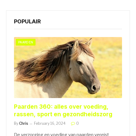
POPULAIR
PAARDEN
Paarden 360: alles over voeding,
rassen, sport en gezondheidszorg
By
Chris
February 16, 2024
0
De verzorging en voeding van paarden vereist