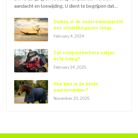
aandacht en toewijding. U dient te begrijpen dat…
Duiken in de onderwaterwereld:
een ontdekkingsreis langs
vissoorten, hun kenmerken,
February 4, 2024
habitats, gedrag,
voedingsgewoonten en hun
bescherming
Zijn composteerbare zakjes
echt nuttig?
February 24, 2025
Hoe kies je de beste
paardendeken?
November 20, 2025