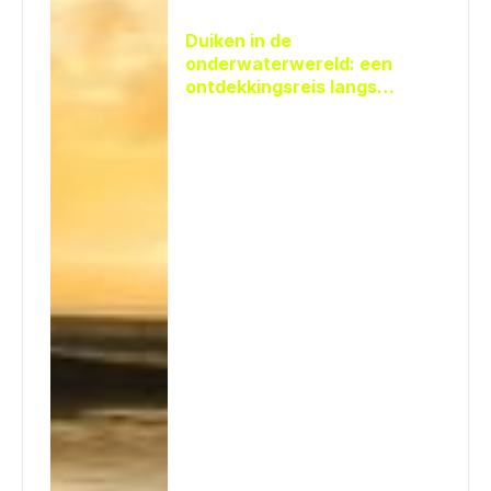
Duiken in de
onderwaterwereld: een
ontdekkingsreis langs
vissoorten, hun kenmerken,
habitats, gedrag,
voedingsgewoonten en hun
bescherming