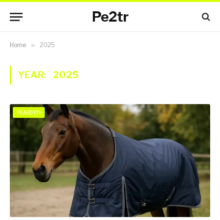
Pe2tr
Home
»
2025
YEAR:
2025
PAARDEN