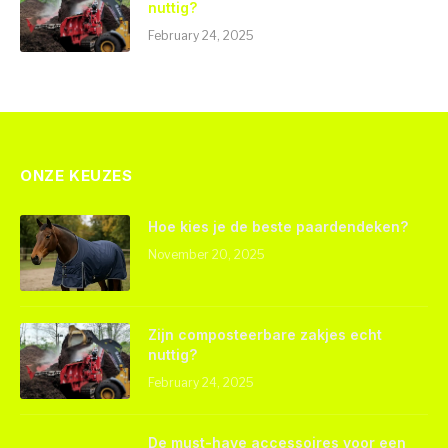
nuttig?
February 24, 2025
ONZE KEUZES
Hoe kies je de beste paardendeken?
November 20, 2025
Zijn composteerbare zakjes echt
nuttig?
February 24, 2025
De must-have accessoires voor een